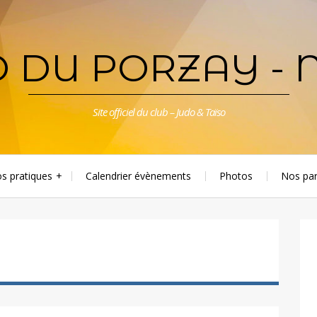
 DU PORZAY - 
Site officiel du club – Judo & Taïso
os pratiques
Calendrier évènements
Photos
Nos par