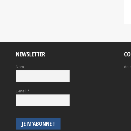
NEWSLETTER
CO
Nom
doj
E-mail
*