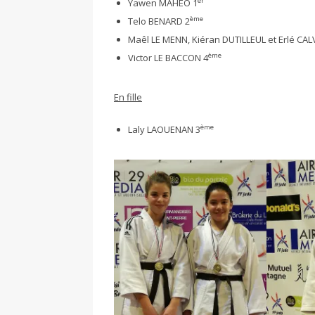
er
Yawen MAHEO 1
ème
Telo BENARD 2
Maêl LE MENN, Kiéran DUTILLEUL et Erlé CA
ème
Victor LE BACCON 4
En fille
ème
Laly LAOUENAN 3