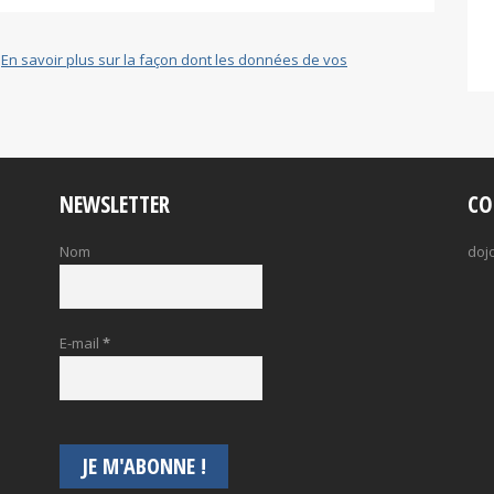
.
En savoir plus sur la façon dont les données de vos
NEWSLETTER
CO
Nom
doj
E-mail
*