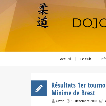
Aller
au
contenu
DOJO
principal
Accueil
Le club
Inf
Résultats 1er tourn
Minime de Brest
Gwen
10 décembre 2018
L