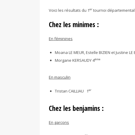
er
Voici les résultats du 1
tournoi départemental q
Chez les minimes
:
En féminines
Moana LE MEUR, Estelle BIZIEN et Justine L
ème
Morgane KERSAUDY 4
En masculin
er
Tristan CAILLIAU 1
Chez les benjamins :
En garçons