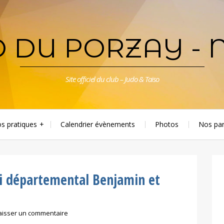
 DU PORZAY - 
Site officiel du club – Judo & Taïso
os pratiques
Calendrier évènements
Photos
Nos par
oi départemental Benjamin et
aisser un commentaire