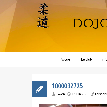
Aller
au
contenu
DOJO
principal
Accueil
Le club
Inf
1000032725
Gwen
12 juin 2025
Laisser