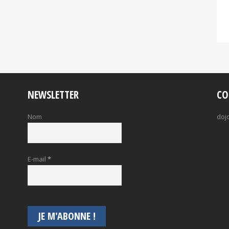
NEWSLETTER
CO
Nom
doj
E-mail
*