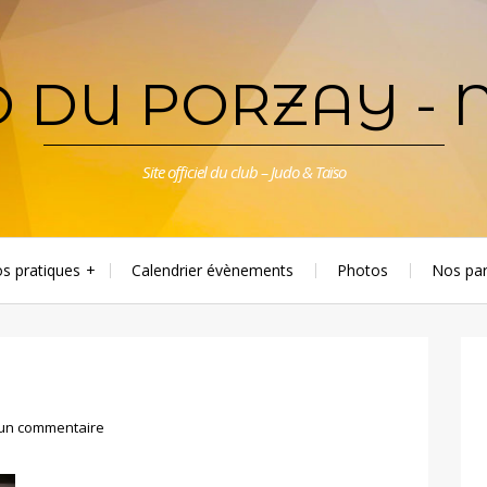
 DU PORZAY - 
Site officiel du club – Judo & Taïso
os pratiques
Calendrier évènements
Photos
Nos par
 un commentaire