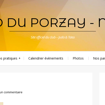
 DU PORZAY - 
Site officiel du club – Judo & Taïso
os pratiques
Calendrier évènements
Photos
Nos par
 un commentaire