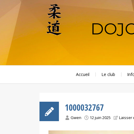
Aller
au
contenu
DOJO
principal
Accueil
Le club
Inf
1000032767
Gwen
12 juin 2025
Laisser