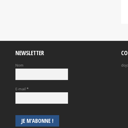
NEWSLETTER
CO
Nom
doj
E-mail
*