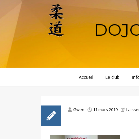
Aller
au
contenu
DOJO
principal
Accueil
Le club
Inf
Gwen
11 mars 2019
Laisse