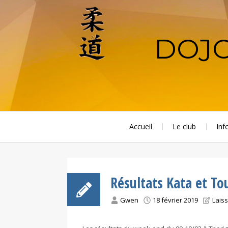
Aller
au
contenu
DOJO
principal
Accueil
Le club
Inf
Résultats Kata et To
Gwen
18 février 2019
Lais