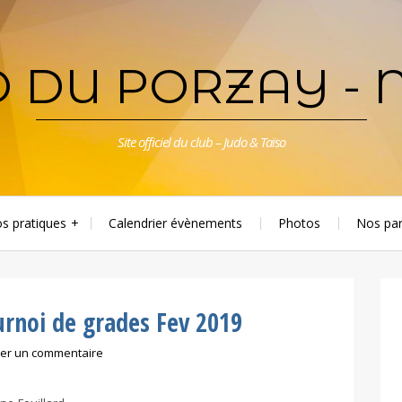
 DU PORZAY - 
Site officiel du club – Judo & Taïso
os pratiques
Calendrier évènements
Photos
Nos par
urnoi de grades Fev 2019
ser un commentaire