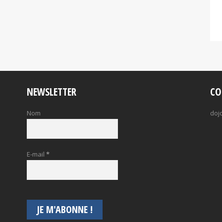
NEWSLETTER
CO
Nom
doj
E-mail
*