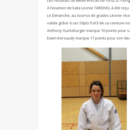
Les résultats du week-end du 09-10/02 à Thorig
A l’examen de kata Leonie TARDIVEL à été reçu 
Le Dimanche, au tournoi de grades Léonie réus
valide grâce à ces 50pts l’UV3 de sa ceinture no
Anthony Guntzburger marque 10 points pour sa
Ewen Kersaudy marque 17 points pour son de